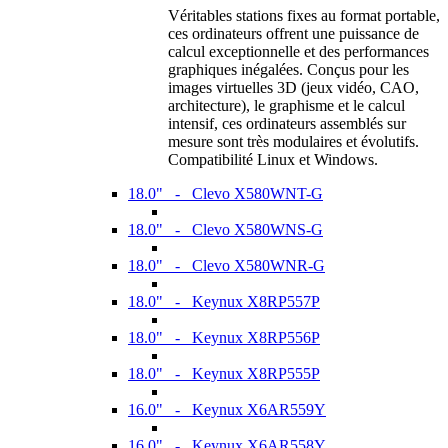
Véritables stations fixes au format portable,
ces ordinateurs offrent une puissance de
calcul exceptionnelle et des performances
graphiques inégalées. Conçus pour les
images virtuelles 3D (jeux vidéo, CAO,
architecture), le graphisme et le calcul
intensif, ces ordinateurs assemblés sur
mesure sont très modulaires et évolutifs.
Compatibilité Linux et Windows.
18.0" - Clevo X580WNT-G
18.0" - Clevo X580WNS-G
18.0" - Clevo X580WNR-G
18.0" - Keynux X8RP557P
18.0" - Keynux X8RP556P
18.0" - Keynux X8RP555P
16.0" - Keynux X6AR559Y
16.0" - Keynux X6AR558Y