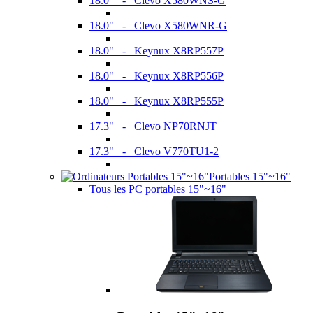
18.0" - Clevo X580WNS-G
18.0" - Clevo X580WNR-G
18.0" - Keynux X8RP557P
18.0" - Keynux X8RP556P
18.0" - Keynux X8RP555P
17.3" - Clevo NP70RNJT
17.3" - Clevo V770TU1-2
Portables 15"~16"
Tous les PC portables 15"~16"