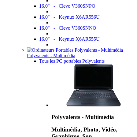
16.0" - Clevo V360SNPQ
16.0" - Keynux X6AR556U
16.0" - Clevo V360SNNQ
16.0" - Keynux X6AR555U
Polyvalents - Multimédia
Tous les PC portables Polyvalents
Polyvalents - Multimédia
Multimédia, Photo, Vidéo,
Graphisme, Son,