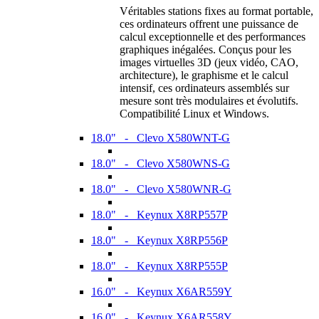
Véritables stations fixes au format portable,
ces ordinateurs offrent une puissance de
calcul exceptionnelle et des performances
graphiques inégalées. Conçus pour les
images virtuelles 3D (jeux vidéo, CAO,
architecture), le graphisme et le calcul
intensif, ces ordinateurs assemblés sur
mesure sont très modulaires et évolutifs.
Compatibilité Linux et Windows.
18.0" - Clevo X580WNT-G
18.0" - Clevo X580WNS-G
18.0" - Clevo X580WNR-G
18.0" - Keynux X8RP557P
18.0" - Keynux X8RP556P
18.0" - Keynux X8RP555P
16.0" - Keynux X6AR559Y
16.0" - Keynux X6AR558Y