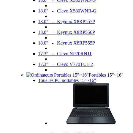
18.0" - Clevo X580WNS-G
18.0" - Clevo X580WNR-G
18.0" - Keynux X8RP557P
18.0" - Keynux X8RP556P
18.0" - Keynux X8RP555P
17.3" - Clevo NP70RNJT
17.3" - Clevo V770TU1-2
Portables 15"~16"
Tous les PC portables 15"~16"