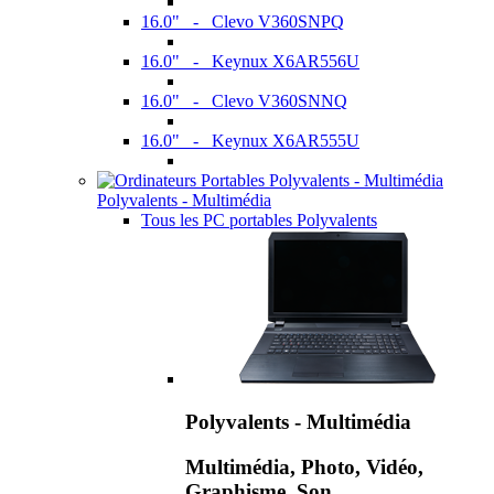
16.0" - Clevo V360SNPQ
16.0" - Keynux X6AR556U
16.0" - Clevo V360SNNQ
16.0" - Keynux X6AR555U
Polyvalents - Multimédia
Tous les PC portables Polyvalents
Polyvalents - Multimédia
Multimédia, Photo, Vidéo,
Graphisme, Son,