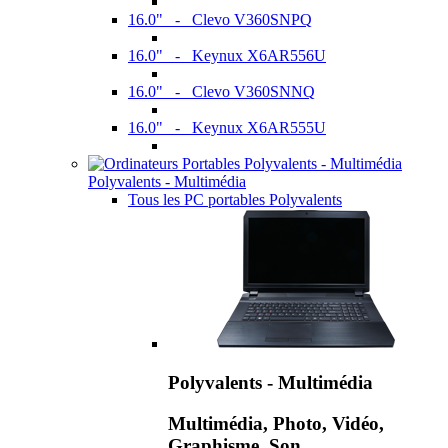
16.0" - Clevo V360SNPQ
16.0" - Keynux X6AR556U
16.0" - Clevo V360SNNQ
16.0" - Keynux X6AR555U
Polyvalents - Multimédia
Tous les PC portables Polyvalents
Polyvalents - Multimédia
Multimédia, Photo, Vidéo,
Graphisme, Son,