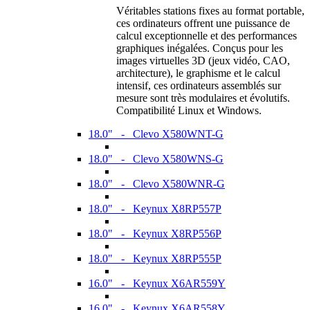
Véritables stations fixes au format portable,
ces ordinateurs offrent une puissance de
calcul exceptionnelle et des performances
graphiques inégalées. Conçus pour les
images virtuelles 3D (jeux vidéo, CAO,
architecture), le graphisme et le calcul
intensif, ces ordinateurs assemblés sur
mesure sont très modulaires et évolutifs.
Compatibilité Linux et Windows.
18.0" - Clevo X580WNT-G
18.0" - Clevo X580WNS-G
18.0" - Clevo X580WNR-G
18.0" - Keynux X8RP557P
18.0" - Keynux X8RP556P
18.0" - Keynux X8RP555P
16.0" - Keynux X6AR559Y
16.0" - Keynux X6AR558Y