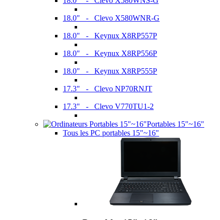
18.0" - Clevo X580WNS-G
18.0" - Clevo X580WNR-G
18.0" - Keynux X8RP557P
18.0" - Keynux X8RP556P
18.0" - Keynux X8RP555P
17.3" - Clevo NP70RNJT
17.3" - Clevo V770TU1-2
Portables 15"~16"
Tous les PC portables 15"~16"