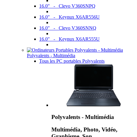
16.0" - Clevo V360SNPQ
16.0" - Keynux X6AR556U
16.0" - Clevo V360SNNQ
16.0" - Keynux X6AR555U
Polyvalents - Multimédia
Tous les PC portables Polyvalents
Polyvalents - Multimédia
Multimédia, Photo, Vidéo,
Graphisme, Son,