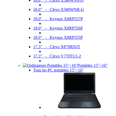
18.0" - Clevo X580WNS-G
18.0" - Clevo X580WNR-G
18.0" - Keynux X8RP557P
18.0" - Keynux X8RP556P
18.0" - Keynux X8RP555P
17.3" - Clevo NP70RNJT
17.3" - Clevo V770TU1-2
Portables 15"~16"
Tous les PC portables 15"~16"