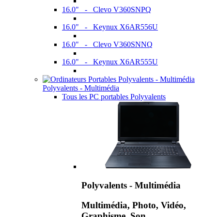
16.0" - Clevo V360SNPQ
16.0" - Keynux X6AR556U
16.0" - Clevo V360SNNQ
16.0" - Keynux X6AR555U
Polyvalents - Multimédia
Tous les PC portables Polyvalents
Polyvalents - Multimédia
Multimédia, Photo, Vidéo,
Graphisme, Son,