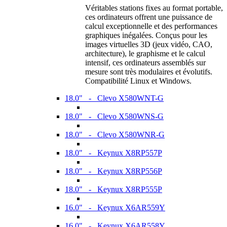
Véritables stations fixes au format portable,
ces ordinateurs offrent une puissance de
calcul exceptionnelle et des performances
graphiques inégalées. Conçus pour les
images virtuelles 3D (jeux vidéo, CAO,
architecture), le graphisme et le calcul
intensif, ces ordinateurs assemblés sur
mesure sont très modulaires et évolutifs.
Compatibilité Linux et Windows.
18.0" - Clevo X580WNT-G
18.0" - Clevo X580WNS-G
18.0" - Clevo X580WNR-G
18.0" - Keynux X8RP557P
18.0" - Keynux X8RP556P
18.0" - Keynux X8RP555P
16.0" - Keynux X6AR559Y
16.0" - Keynux X6AR558Y