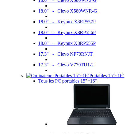
18.0" - Clevo X580WNS-G
18.0" - Clevo X580WNR-G
18.0" - Keynux X8RP557P
18.0" - Keynux X8RP556P
18.0" - Keynux X8RP555P
17.3" - Clevo NP70RNJT
17.3" - Clevo V770TU1-2
Portables 15"~16"
Tous les PC portables 15"~16"