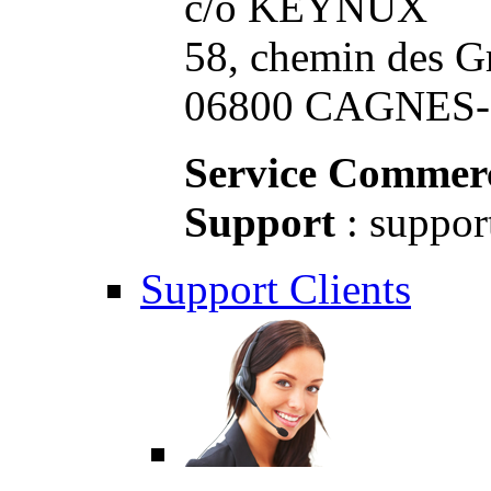
c/o KEYNUX
58, chemin des G
06800 CAGNES-S
Service Commerc
Support
: suppor
Support Clients