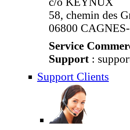
c/o KEYNUX
58, chemin des G
06800 CAGNES-S
Service Commerc
Support
: suppor
Support Clients