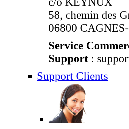
c/o KEYNUX
58, chemin des G
06800 CAGNES-S
Service Commerc
Support
: suppor
Support Clients