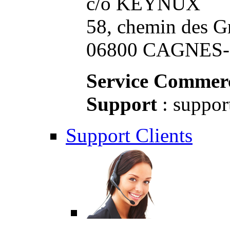
c/o KEYNUX
58, chemin des G
06800 CAGNES-S
Service Commerc
Support
: suppor
Support Clients